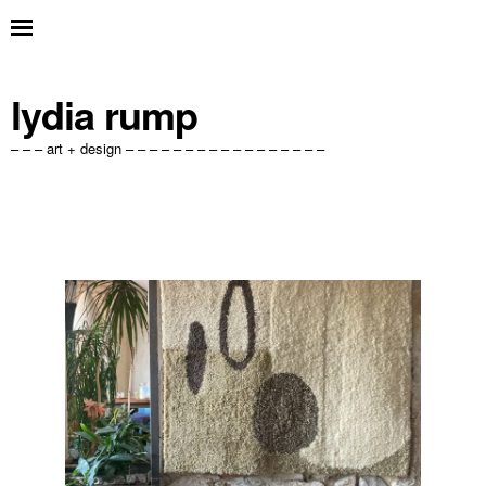
lydia rump
– – – art + design – – – – – – – – – – – – – – – – –