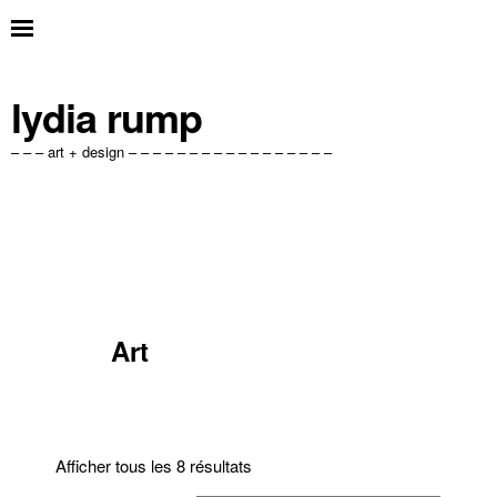
lydia rump
– – – art + design – – – – – – – – – – – – – – – – –
Art
Afficher tous les 8 résultats